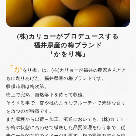
(株)カリョーがプロデュースする
福井県産の梅ブランド
「かをり梅」
「か
をり梅」は、(株)カリョーが福井の農家さんとと
もに創りあげた、福井県産の梅ブランドです。
収穫時期は梅次第。
樹上で完熟、自然落下を待って収穫。
そうする事で、杏や桃のようなフルーティで芳醇な香り
を放つのが特徴です。
また収穫から出荷～加工、流通においても、(株)カリョー
が梅の状態に合わせて徹底した品質管理を行う事で、従
来の一般的な梅のイメージを覆す、梅の常識を超えた梅