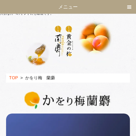
【福井県産】
かをり黄金の梅
・
かをり梅蘭麝
の通販・贈答品なら
株式会社カリョー
の「か
メニュー
をり梅」をどうぞ。
大切な方への
ギフト
にも最適です。
TOP
>
かをり梅 蘭麝