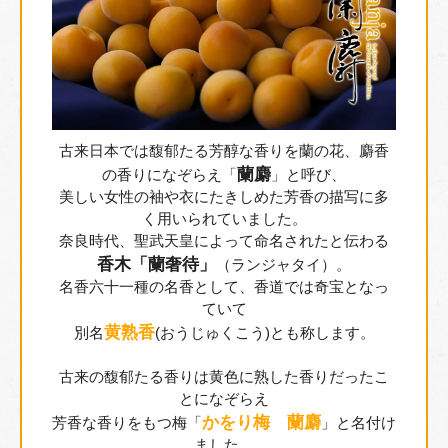
古来日本では馥郁たる芳醇な香りを蘭の花、麝香
蘭麝
の香りになぞらえ「
」と呼び、
美しい女性の袖や衣にたきしめた芳香の描写に多
く用いられていました。
奈良時代、聖武天皇によって命名されたと伝わる
香木「蘭奢待」
（ランジャタイ）。
名香六十一種の名香として、香道では奇宝となっ
ていて
黄熟香
別名
(おうじゅくこう)とも称します。
古来の馥郁たる香りは黄色に熟した香りだったこ
とになぞらえ
かをり梅 蘭麝
芳香な香りをもつ梅「
」と名付け
ました。